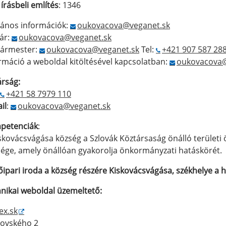
 írásbeli említés
: 1346
lános információk:
oukovacova@veganet.sk
tár:
oukovacova@veganet.sk
gármester:
oukovacova@veganet.sk
Tel:
+421 907 587 28
rmáció a weboldal kitöltésével kapcsolatban:
oukovacova@
árság:
+421 58 7979 110
il
:
oukovacova@veganet.sk
petenciák
:
skovácsvágása község a Szlovák Köztársaság önálló területi
ége, amely önállóan gyakorolja önkormányzati hatáskörét.
őipari iroda a község részére Kiskovácsvágása, székhelye a h
nikai weboldal üzemeltető:
ex.sk
rovského 2