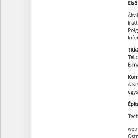
Első
Álta
Irat
Pol
Info
Titk
Tel.:
E-ma
Kom
A Ki
egys
Épít
Tech
web
Ost