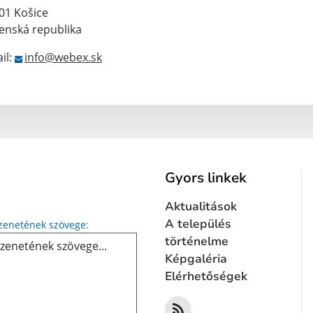
01 Košice
enská republika
il:
info@webex.sk
Gyors linkek
Aktualitások
Üzenetének szövege...
A település
enetének szövege:
történelme
Képgaléria
Elérhetőségek