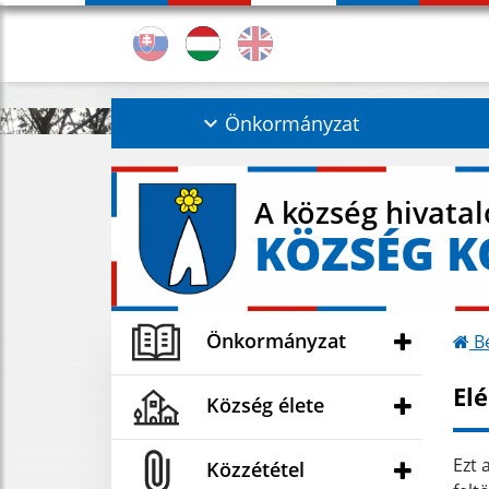
Önkormányzat
A község hivata
KÖZSÉG 
Önkormányzat
Be
El
Község élete
Ezt 
Közzététel