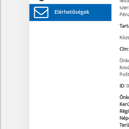
felt
szer
Elérhetőségek
Pénz
Tart
Köz
Cím
:
Önko
Ková
Pošt
ID
: 
Önk
Kerü
Rég
Nép
Terü