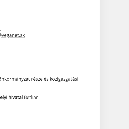
8
veganet.sk
 önkormányzat része és közigazgatási
elyi hivatal
Betliar