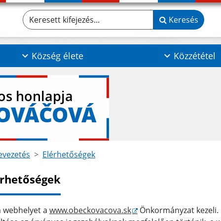
Keresett kifejezés...
Keresés
Község élete
Közzététel
los honlapja
KOVÁČOVÁ
vezetés
Elérhetőségek
érhetőségek
a webhelyet a
www.obeckovacova.sk
Önkormányzat kezeli. 