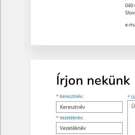
040 
Slov
e-ma
Írjon nekünk
Keresztnév
Vezetéknév
E-mail cím
*
Keresztnév:
*
Üz
*
Vezetéknév: