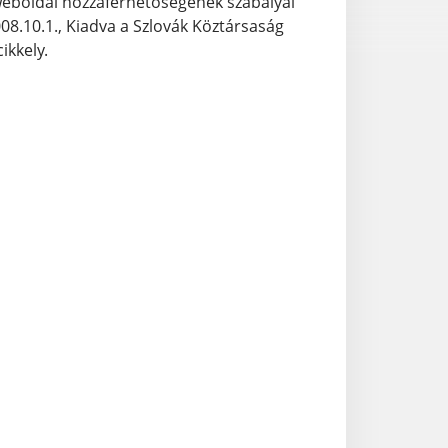
 weboldal hozzáférhetőségének szabályai
2008.10.1., Kiadva a Szlovák Köztársaság
ikkely.