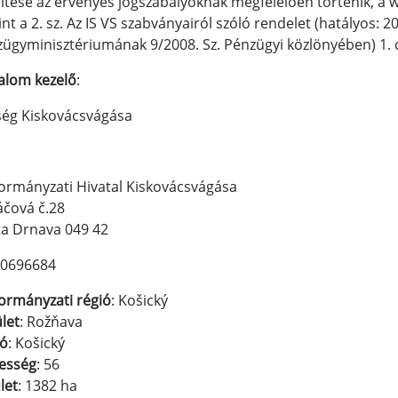
öltése az érvényes jogszabályoknak megfelelően történik, a
int a 2. sz. Az IS VS szabványairól szóló rendelet (hatályos: 
ügyminisztériumának 9/2008. Sz. Pénzügyi közlönyében) 1. c
alom kezelő
:
ség Kiskovácsvágása
rmányzati Hivatal Kiskovácsvágása
čová č.28
a Drnava 049 42
00696684
ormányzati régió
: Košický
let
: Rožňava
ió
: Košický​​​​​​​
esség
: 56
let
: 1382 ha