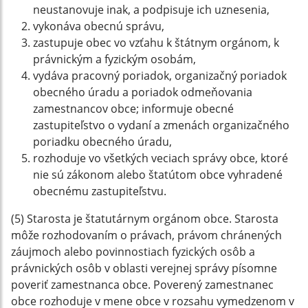
neustanovuje inak, a podpisuje ich uznesenia,
vykonáva obecnú správu,
zastupuje obec vo vzťahu k štátnym orgánom, k
právnickým a fyzickým osobám,
vydáva pracovný poriadok, organizačný poriadok
obecného úradu a poriadok odmeňovania
zamestnancov obce; informuje obecné
zastupiteľstvo o vydaní a zmenách organizačného
poriadku obecného úradu,
rozhoduje vo všetkých veciach správy obce, ktoré
nie sú zákonom alebo štatútom obce vyhradené
obecnému zastupiteľstvu.
(5) Starosta je štatutárnym orgánom obce. Starosta
môže rozhodovaním o právach, právom chránených
záujmoch alebo povinnostiach fyzických osôb a
právnických osôb v oblasti verejnej správy písomne
poveriť zamestnanca obce. Poverený zamestnanec
obce rozhoduje v mene obce v rozsahu vymedzenom v