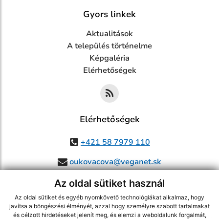
Gyors linkek
Aktualitások
A település történelme
Képgaléria
Elérhetőségek
Elérhetőségek
+421 58 7979 110
oukovacova@veganet.sk
Az oldal sütiket használ
Az oldal sütiket és egyéb nyomkövető technológiákat alkalmaz, hogy
jusson a legfrissebb információkhoz az RSS csatornánkon keresztűl
,
javítsa a böngészési élményét, azzal hogy személyre szabott tartalmakat
ECHELON 2 tartalomkezelő rendszer,
Honlap térkép
,
Internetes portál
,
és célzott hirdetéseket jelenít meg, és elemzi a weboldalunk forgalmát,