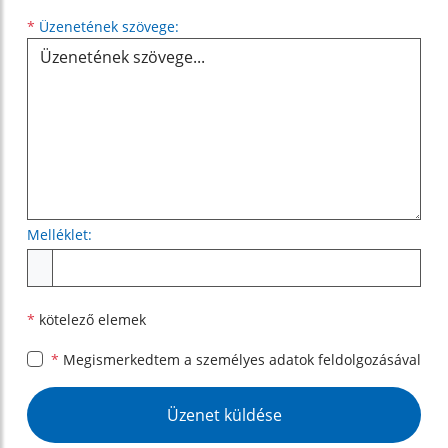
Üzenetének szövege...
*
Üzenetének szövege:
Melléklet:
Melléklet
*
kötelező elemek
*
Megismerkedtem a
személyes adatok feldolgozásával
Google reCaptcha Response
Üzenet küldése