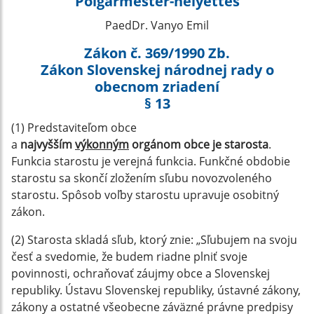
Polgármester-helyettes
PaedDr. Vanyo Emil
Zákon č. 369/1990 Zb.
Zákon Slovenskej národnej rady o
obecnom zriadení
§ 13
(1) Predstaviteľom obce
a
najvyšším
výkonným
orgánom obce je starosta
.
Funkcia starostu je verejná funkcia. Funkčné obdobie
starostu sa skončí zložením sľubu novozvoleného
starostu. Spôsob voľby starostu upravuje osobitný
zákon.
(2) Starosta skladá sľub, ktorý znie: „Sľubujem na svoju
česť a svedomie, že budem riadne plniť svoje
povinnosti, ochraňovať záujmy obce a Slovenskej
republiky. Ústavu Slovenskej republiky, ústavné zákony,
zákony a ostatné všeobecne záväzné právne predpisy