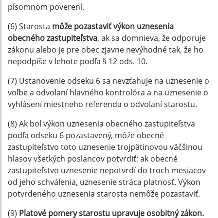
písomnom poverení.
(6) Starosta
môže pozastaviť výkon uznesenia
obecného zastupiteľstva
, ak sa domnieva, že odporuje
zákonu alebo je pre obec zjavne nevýhodné tak, že ho
nepodpíše v lehote podľa § 12 ods. 10.
(7) Ustanovenie odseku 6 sa nevzťahuje na uznesenie o
voľbe a odvolaní hlavného kontrolóra a na uznesenie o
vyhlásení miestneho referenda o odvolaní starostu.
(8) Ak bol výkon uznesenia obecného zastupiteľstva
podľa odseku 6 pozastavený, môže obecné
zastupiteľstvo toto uznesenie trojpätinovou väčšinou
hlasov všetkých poslancov potvrdiť; ak obecné
zastupiteľstvo uznesenie nepotvrdí do troch mesiacov
od jeho schválenia, uznesenie stráca platnosť. Výkon
potvrdeného uznesenia starosta nemôže pozastaviť.
(9)
Platové pomery starostu upravuje osobitný zákon.