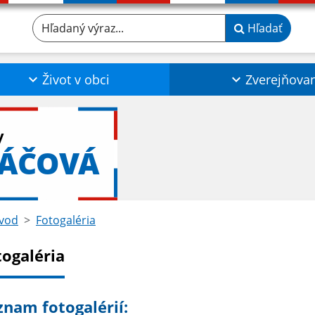
Hľadaný výraz...
Hľadať
Život v obci
Zverejňova
y
VÁČOVÁ
vod
Fotogaléria
togaléria
znam fotogalérií: