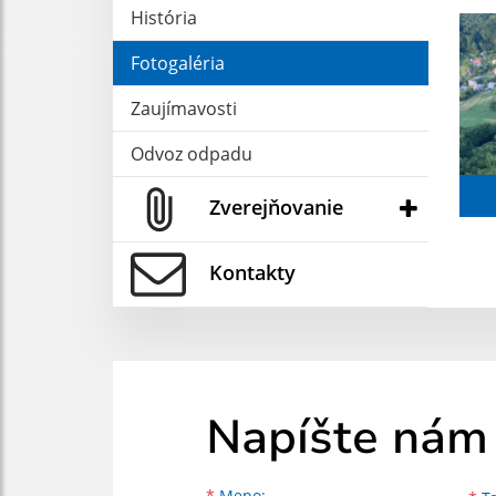
História
Fotogaléria
Zaujímavosti
Odvoz odpadu
Zverejňovanie
Kontakty
Napíšte nám
Meno
Priezvisko
E-mailová adresa
*
Meno: