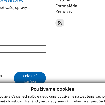
História
xt vašej správy:
Fotogaléria
Kontakty
Google reCaptcha Response
Odoslať
ím
správu
Používame cookies
okie a ďalšie technológie sledovania používame na zlepšenie vášho
 našich webových stránok, na to, aby sme vám zobrazovali prispôs