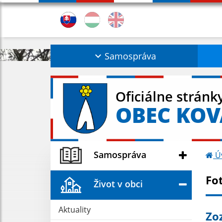
Samospráva
Oficiálne stránk
OBEC KO
Samospráva
Ú
Fo
Život v obci
Aktuality
Zo