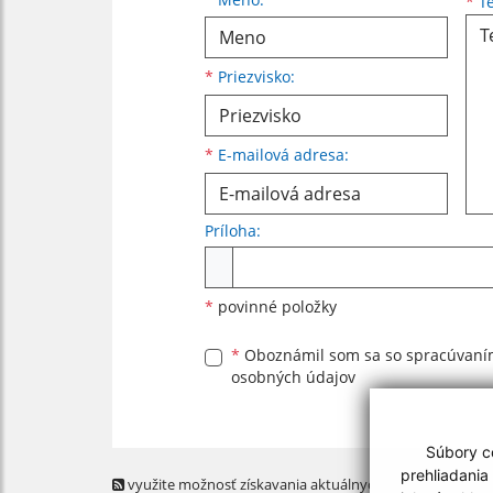
*
Te
*
Priezvisko:
*
E-mailová adresa:
Príloha:
Príloha
*
povinné položky
*
Oboznámil som sa so
spracúvan
osobných údajov
Súbory co
prehliadania
využite možnosť získavania aktuálnych informácií s