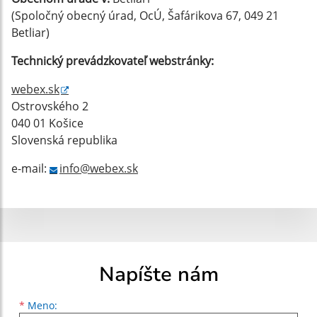
(Spoločný obecný úrad, OcÚ, Šafárikova 67, 049 21
Betliar)
Technický prevádzkovateľ webstránky:
webex.sk
Ostrovského 2
040 01 Košice
Slovenská republika
e-mail:
info@webex.sk
Napíšte nám
Meno
Priezvisko
E-mailová adresa
*
Meno: