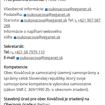
Všeobecné informácie:
oukovacova@veganet.sk
Podateľňa:
oukovacova@veganet.sk
Starosta:
oukovacova@veganet.sk
Tel:
+421 907 587
288
Informácie o napĺňaní webového
sídla:
oukovacova@veganet.sk
Sekretariát:
Tel.:
+421 58 7979 110
E-mail
:
oukovacova@veganet.sk
Kompetencie
:
Obec Kováčová je samostatný územný samosprávny a
správny celok Slovenskej republiky, ktorý svoje
samosprávne kompetencie vykonáva samostatne
(zákon SNR č. 369/1990 Zb. o obecnom zriadení).
Stavebný úrad pre obec Kováčová je zriadený na
Obecnom úrade v:
Betliari