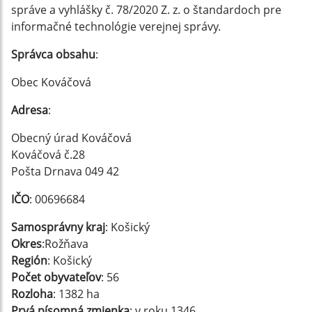
správe a vyhlášky č. 78/2020 Z. z. o štandardoch pre
informačné technológie verejnej správy.
Správca obsahu
:
Obec Kováčová
Adresa
:
Obecný úrad Kováčová
Kováčová č.28
Pošta Drnava 049 42
IČO
: 00696684
Samosprávny kraj
: Košický
Okres
:Rožňava
Región
: Košický
Počet obyvateľov
: 56
Rozloha
: 1382 ha
Prvá písomná zmienka
: v roku 1346