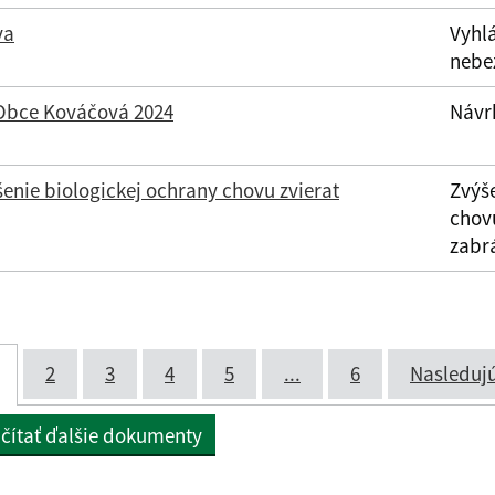
va
Vyhl
nebe
Obce Kováčová 2024
Návr
enie biologickej ochrany chovu zvierat
Zvýš
chov
zabr
2
3
4
5
...
6
Nasledujú
čítať ďalšie dokumenty