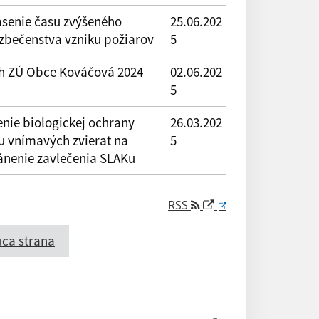
ásenie času zvýšeného
25.06.202
zbečenstva vzniku požiarov
5
h ZÚ Obce Kováčová 2024
02.06.202
5
enie biologickej ochrany
26.03.202
u vnímavých zvierat na
5
ánenie zavlečenia SLAKu
RSS
ca strana