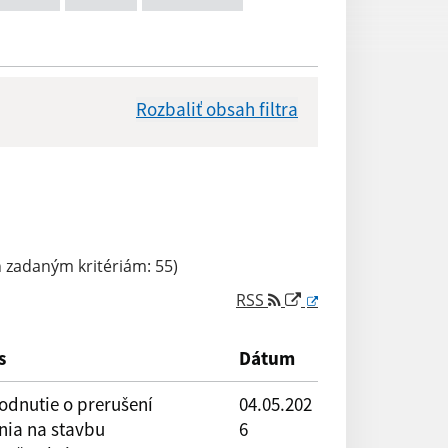
Rozbaliť obsah filtra
Dátum zverejnenia od:
zadaným kritériám: 55)
RSS
Reset
s
Dátum
odnutie o prerušení
04.05.202
nia na stavbu
6