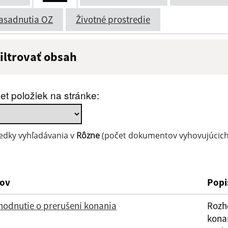
asadnutia OZ
Životné prostredie
iltrovať obsah
ázov:
Popis:
et položiek na stránke:
átum zverejnenia do:
edky vyhľadávania v
Rôzne
(počet dokumentov vyhovujúcich 
Filtrovať
ov
Popi
hodnutie o prerušení konania
Rozh
kona