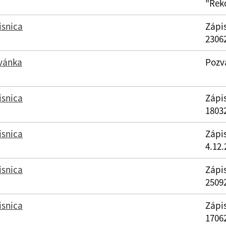
"Rek
isnica
Zápis
2306
vánka
Pozv
isnica
Zápis
1803
isnica
Zápis
4.12.
isnica
Zápis
2509
isnica
Zápi
1706