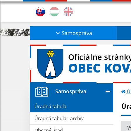
Samospráva
Oficiálne stránk
OBEC KO
Samospráva
Ú
Úr
Úradná tabuľa
Úradná tabuľa - archív
V
Obecný úrad