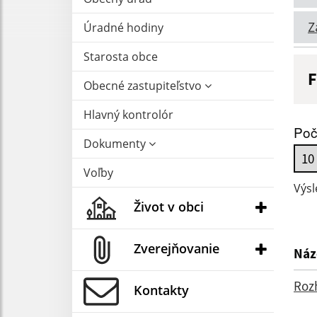
Z
Úradné hodiny
Starosta obce
F
Obecné zastupiteľstvo
N
Hlavný kontrolór
Poč
Dokumenty
D
Voľby
Výsl
Život v obci
Zverejňovanie
Náz
Roz
Kontakty