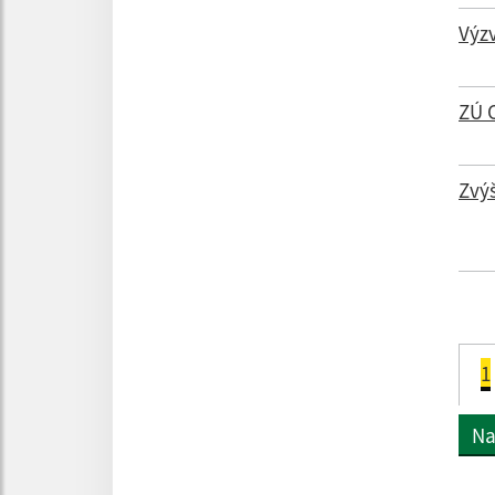
Výz
ZÚ 
Zvýš
1
Na