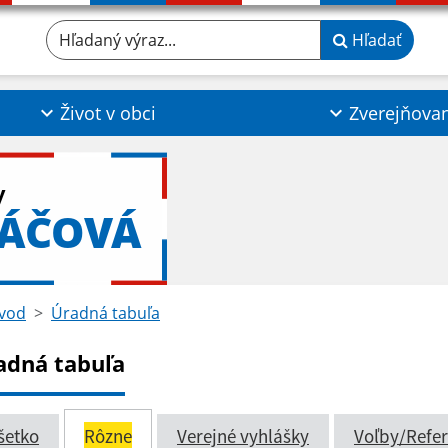
Hľadaný výraz...
Hľadať
Život v obci
Zverejňova
y
VÁČOVÁ
vod
Úradná tabuľa
adná tabuľa
šetko
Rôzne
Verejné vyhlášky
Voľby/Refe