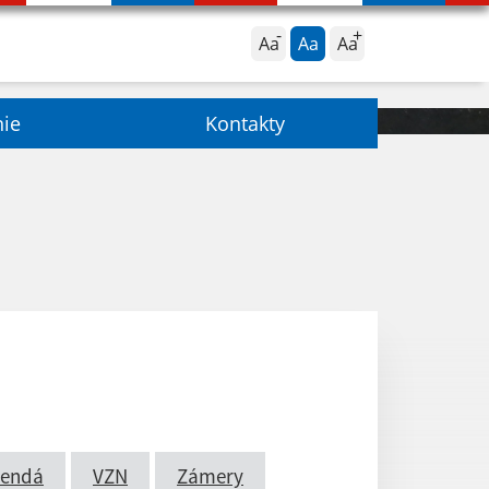
Aa
Aa
Aa
nie
Kontakty
rendá
VZN
Zámery